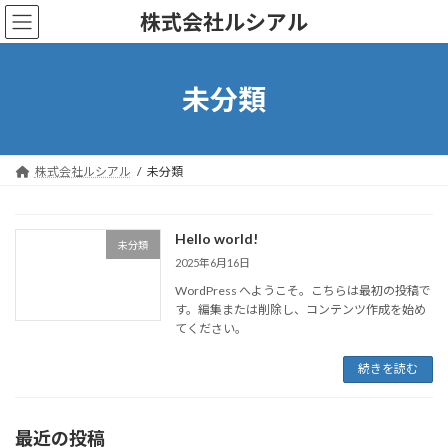
コ
ナ
株式会社ルシアル
ン
ビ
テ
ゲ
ン
ー
ツ
シ
未分類
へ
ョ
ス
ン
キ
に
ッ
移
株式会社ルシアル
未分類
プ
動
Hello world!
未分類
2025年6月16日
WordPress へようこそ。こちらは最初の投稿で
す。編集または削除し、コンテンツ作成を始め
てください。
続きを読む
最近の投稿