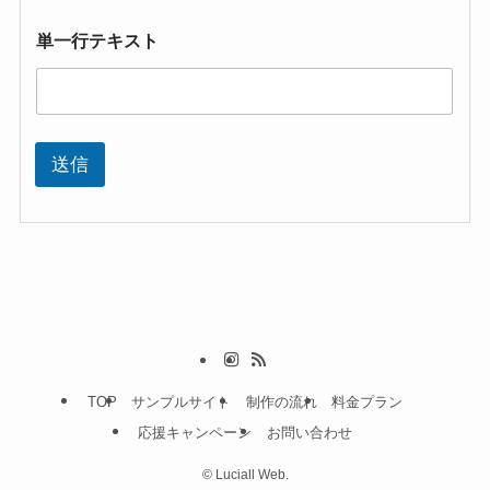
セ
ー
単一行テキスト
ジ
コ
メ
ン
ト
ま
送信
た
は
メ
ッ
セ
ー
ジ
TOP
サンプルサイト
制作の流れ
料金プラン
応援キャンペーン
お問い合わせ
©
Luciall Web.