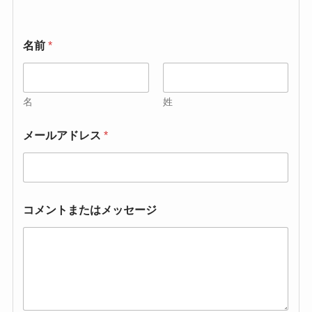
コ
名前
*
メ
ン
ト
ま
た
名
姓
は
メ
メールアドレス
*
ッ
セ
ー
ジ
コ
メ
コメントまたはメッセージ
ン
ト
ま
た
は
メ
ッ